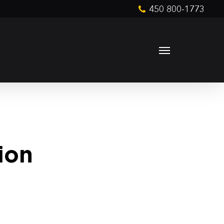
450 800-1773
Menu
ion