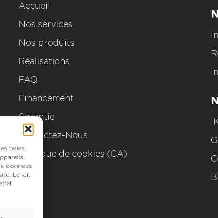
Accueil
N
Nos services
I
Nos produits
R
Réalisations
I
FAQ
Financement
N
Garantie
I
Contactez-Nous
G
es telles
Politique de cookies (CA)
ppareils.
C
des données
te. Le fait
B
ffet