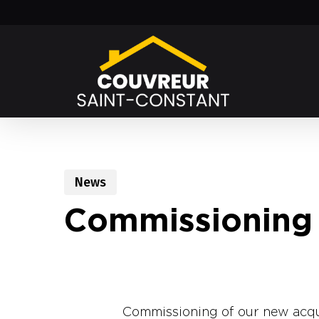
Skip
to
main
content
News
Commissioning 
Commissioning of our new acqu