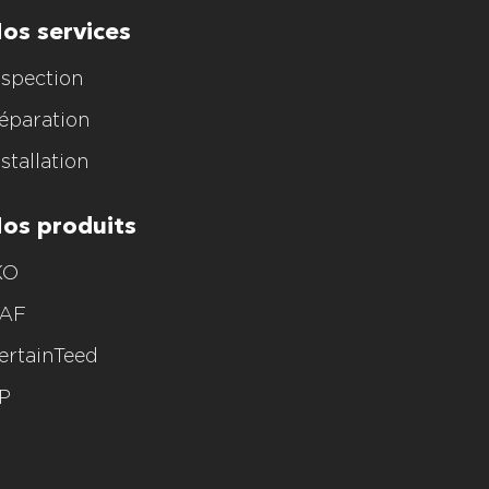
os services
nspection
éparation
nstallation
os produits
KO
AF
ertainTeed
P